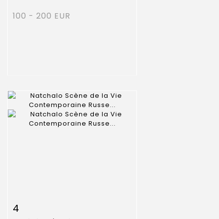
100 - 200 EUR
Item detail
Zoom
4