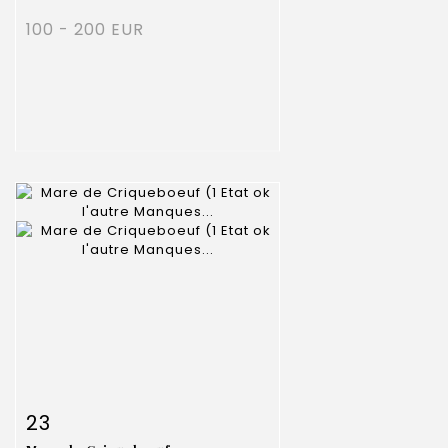
100 - 200 EUR
Item detail
Zoom
23