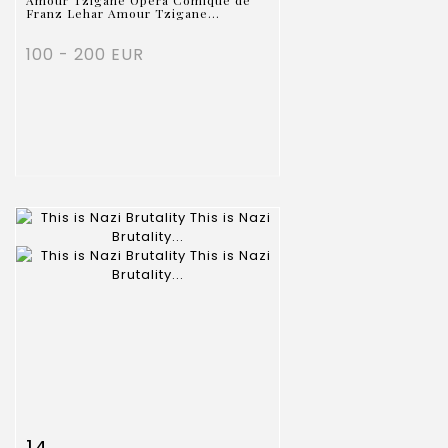
Amour Tzigane Opéra Comique de
Franz Lehar Amour Tzigane...
100 - 200 EUR
Item detail
Zoom