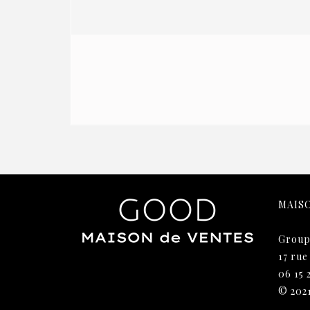
MAIS
Group
17 rue
06 15 
© 202