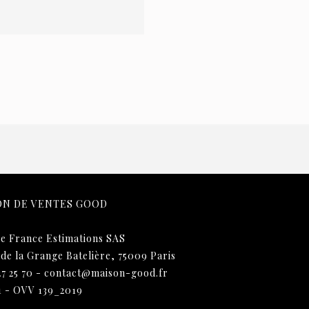
ON DE VENTES GOOD
e France Estimations SAS
 de la Grange Batelière, 75009 Paris
27 25 70
-
contact@maison-good.fr
1 - OVV 139_2019