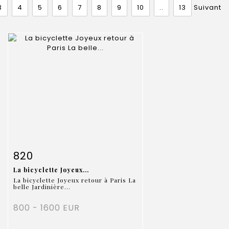
3
4
5
6
7
8
9
10
..
13
Suivant
Fiche détaillée
Zoom
820
La bicyclette Joyeux...
La bicyclette Joyeux retour à Paris La
belle Jardinière...
800 - 1600 EUR