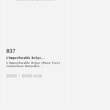
Fiche détaillée
Zoom
837
L'Imperforable Belge...
L'Imperforable Belge (Pneu Tyre)
Gouweloos Bruxelles ...
2500 - 5000 EUR