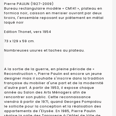
Pierre PAULIN (1927-2009)
Bureau rectangulaire modèle « CM141 », plateau en
formica noir, caisson en merisier ouvrant par deux
tiroirs, l'ensemble reposant sur piètement en métal
laqué noir
Edition Thonet, vers 1954
73 x 129 x 59 cm.
Nombreuses usures et taches au plateau.
A la sortie de la guerre, en pleine période de «
Reconstruction », Pierre Paulin est encore un jeune
designer mais il souhaite s'inscrire dans la tradition
française du mobilier d'une part et de la modernité
d'autre part. A partir de 1953, il expose chaque
année au Salon des Arts Ménagers afin de
rencontrer son public. Cette reconnaissance
viendra à partir de 1971, quand Georges Pompidou
le sollicite pour la conception et la réalisation des
appartements de l'Elysée. En 1985, Pierre Paulin
réalise la salle des Tapisserie à l'Hôtel de Ville de