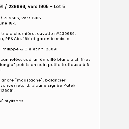
91 / 239686, vers 1905 - Lot 5
 / 239686, vers 1905
une 18k.
 triple charnière, cuvette n°239686,
a, PP&Cie, 18K et garantie suisse.
hilippe & Cie et n° 126091.
 cannelée, cadran émaillé blanc à chiffres
iangle" peints en noir, petite trotteuse à 6
i.
ancre "moustache", balancier
 avance/retard, platine signée Patek
126091.
" stylisées.