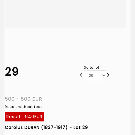
29
Go to lot
500 - 800 EUR
Result without fees
Result :
940EUR
Carolus DURAN (1837-1917) - Lot 29