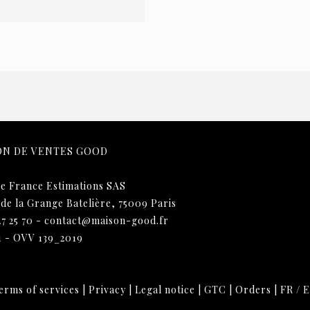
ON DE VENTES GOOD
e France Estimations SAS
 de la Grange Batelière, 75009 Paris
27 25 70
-
contact@maison-good.fr
1 - OVV 139_2019
erms of services
|
Privacy
|
Legal notice
|
GTC
|
Orders
|
FR
/