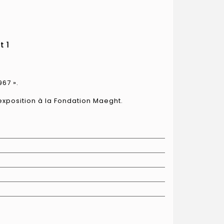
t 1
67 ».
xposition à la Fondation Maeght.