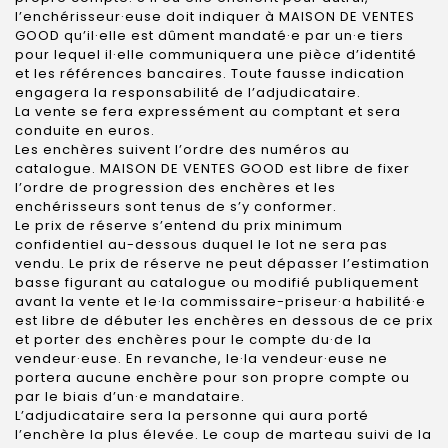
l’enchérisseur·euse doit indiquer à MAISON DE VENTES
GOOD qu’il·elle est dûment mandaté·e par un·e tiers
pour lequel il·elle communiquera une pièce d’identité
et les références bancaires. Toute fausse indication
engagera la responsabilité de l’adjudicataire.
La vente se fera expressément au comptant et sera
conduite en euros.
Les enchères suivent l’ordre des numéros au
catalogue. MAISON DE VENTES GOOD est libre de fixer
l’ordre de progression des enchères et les
enchérisseurs sont tenus de s’y conformer.
Le prix de réserve s’entend du prix minimum
confidentiel au-dessous duquel le lot ne sera pas
vendu. Le prix de réserve ne peut dépasser l’estimation
basse figurant au catalogue ou modifié publiquement
avant la vente et le·la commissaire-priseur·a habilité·e
est libre de débuter les enchères en dessous de ce prix
et porter des enchères pour le compte du·de la
vendeur·euse. En revanche, le·la vendeur·euse ne
portera aucune enchère pour son propre compte ou
par le biais d’un·e mandataire.
L’adjudicataire sera la personne qui aura porté
l’enchère la plus élevée. Le coup de marteau suivi de la