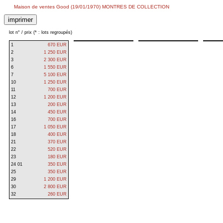
Maison de ventes Good (19/01/1970) MONTRES DE COLLECTION
lot n° / prix (* : lots regroupés)
1
670 EUR
2
1 250 EUR
3
2 300 EUR
6
1 550 EUR
7
5 100 EUR
10
1 250 EUR
11
700 EUR
12
1 200 EUR
13
200 EUR
14
450 EUR
16
700 EUR
17
1 050 EUR
18
400 EUR
21
370 EUR
22
520 EUR
23
180 EUR
24 01
350 EUR
25
350 EUR
29
1 200 EUR
30
2 800 EUR
32
260 EUR