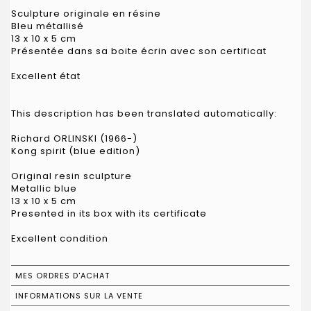
Sculpture originale en résine
Bleu métallisé
13 x 10 x 5 cm
Présentée dans sa boite écrin avec son certificat
Excellent état
This description has been translated automatically:
Richard ORLINSKI (1966-)
Kong spirit (blue edition)
Original resin sculpture
Metallic blue
13 x 10 x 5 cm
Presented in its box with its certificate
Excellent condition
MES ORDRES D'ACHAT
INFORMATIONS SUR LA VENTE