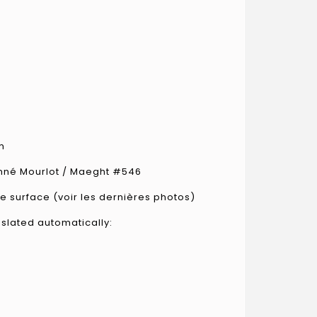
m
nné Mourlot / Maeght #546
de surface (voir les dernières photos)
nslated automatically: