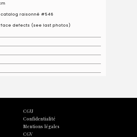
 cm
 catalog raisonné #546
rface defects (see last photos)
CGU
Confidentialité
Mentions légales
CGV