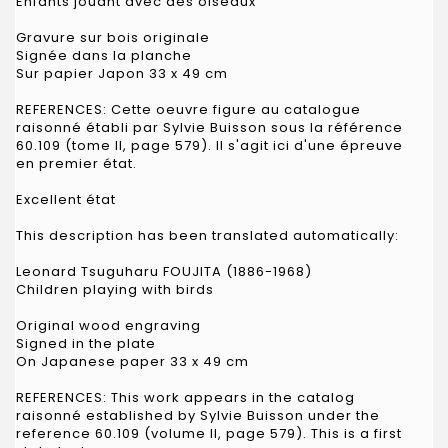
Enfants jouant avec des oiseaux
Gravure sur bois originale
Signée dans la planche
Sur papier Japon 33 x 49 cm
REFERENCES: Cette oeuvre figure au catalogue
raisonné établi par Sylvie Buisson sous la référence
60.109 (tome II, page 579). Il s'agit ici d'une épreuve
en premier état.
Excellent état
This description has been translated automatically:
Leonard Tsuguharu FOUJITA (1886-1968)
Children playing with birds
Original wood engraving
Signed in the plate
On Japanese paper 33 x 49 cm
REFERENCES: This work appears in the catalog
raisonné established by Sylvie Buisson under the
reference 60.109 (volume II, page 579). This is a first