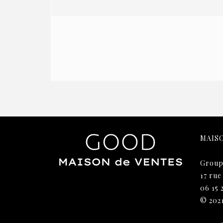
MAIS
Group
17 rue
06 15 
© 202