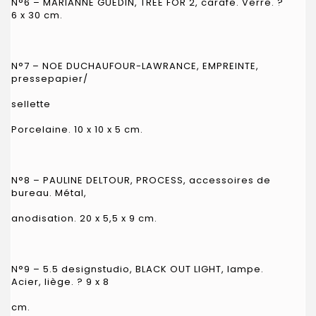
N°6 – MARIANNE GUEDIN, TREE FOR 2, carafe. Verre. ?
6 x 30 cm.
N°7 – NOE DUCHAUFOUR-LAWRANCE, EMPREINTE,
pressepapier/
sellette
Porcelaine. 10 x 10 x 5 cm.
N°8 – PAULINE DELTOUR, PROCESS, accessoires de
bureau. Métal,
anodisation. 20 x 5,5 x 9 cm.
N°9 – 5.5 designstudio, BLACK OUT LIGHT, lampe.
Acier, liège. ? 9 x 8
cm.