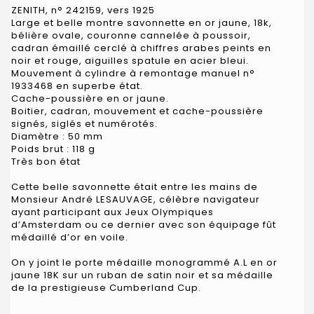
ZENITH, n° 242159, vers 1925
Large et belle montre savonnette en or jaune, 18k,
bélière ovale, couronne cannelée à poussoir,
cadran émaillé cerclé à chiffres arabes peints en
noir et rouge, aiguilles spatule en acier bleui.
Mouvement à cylindre à remontage manuel n°
1933468 en superbe état.
Cache-poussière en or jaune.
Boitier, cadran, mouvement et cache-poussière
signés, siglés et numérotés.
Diamètre : 50 mm
Poids brut : 118 g
Très bon état
Cette belle savonnette était entre les mains de
Monsieur André LESAUVAGE, célèbre navigateur
ayant participant aux Jeux Olympiques
d’Amsterdam ou ce dernier avec son équipage fût
médaillé d’or en voile.
On y joint le porte médaille monogrammé A.L en or
jaune 18K sur un ruban de satin noir et sa médaille
de la prestigieuse Cumberland Cup.