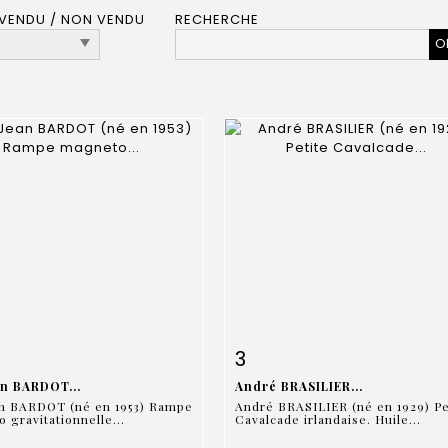
VENDU / NON VENDU
RECHERCHE
 détaillée
Zoom
Fiche détaillée
Zoo
3
an BARDOT...
André BRASILIER...
an BARDOT (né en 1953) Rampe
André BRASILIER (né en 1929) Pe
 gravitationnelle...
Cavalcade irlandaise. Huile...