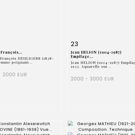
 détaillée
Zoom
Fiche détaillée
Zoo
23
François...
Jean HELION (1904-1987)
Empilage...
François HEIJLIGERS (1828-
emme peignant...
Jean HELION (1904-1987) Empila
1933. Aquarelle sur...
- 2000 EUR
2000 - 3000 EUR