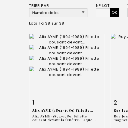
TRIER PAR
N° LOT
OK
Lots 1 à 38 sur 38
Fiche détaillée
Zoom
Fiche
1
2
Alix AYME (1894-1989) Fillette...
Ruy Je
Alix AYME (1894-1989) Fillette
Ruy Je
cousant devant la fenêtre. Laque...
magneto