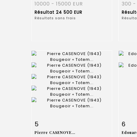
10000 - 15000 EUR
300 -
Résultat
24 500 EUR
Résul
Résultats sans frais
Résulta
Fiche détaillée
Zoom
Fiche
5
6
Pierre CASENOVE...
Edouar