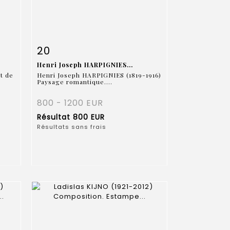
m
Fiche détaillée
Zoom
20
Henri Joseph HARPIGNIES...
t de
Henri Joseph HARPIGNIES (1819-1916)
Paysage romantique....
800 - 1200 EUR
Résultat
800 EUR
Résultats sans frais