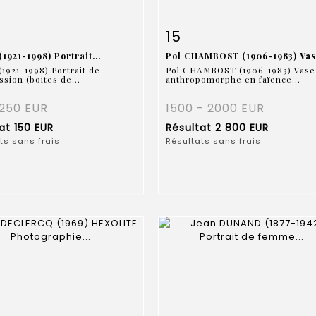
 détaillée
Zoom
Fiche détaillée
Zoo
15
1921-1998) Portrait...
Pol CHAMBOST (1906-1983) Vase
1921-1998) Portrait de
Pol CHAMBOST (1906-1983) Vase
sion (boites de...
anthropomorphe en faïence...
 250 EUR
1500 - 2000 EUR
tat
150 EUR
Résultat
2 800 EUR
ts sans frais
Résultats sans frais