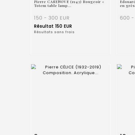
Pierre CASENOVE (1943) Bougeoir «
Edouar
Totem table lamp...
en grès 
150 - 300 EUR
600 -
Résultat
150 EUR
Résultats sans frais
Fiche détaillée
Zoom
Fiche