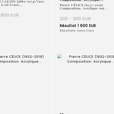
d CAZAUX (1889-1974) Vase
à col évasé,...
Pierre CÉLICE (1932-2019)
Composition. Acrylique sur...
 800 EUR
200 - 300 EUR
Résultat
1 600 EUR
Résultats sans frais
 détaillée
Zoom
Fiche détaillée
Zoo