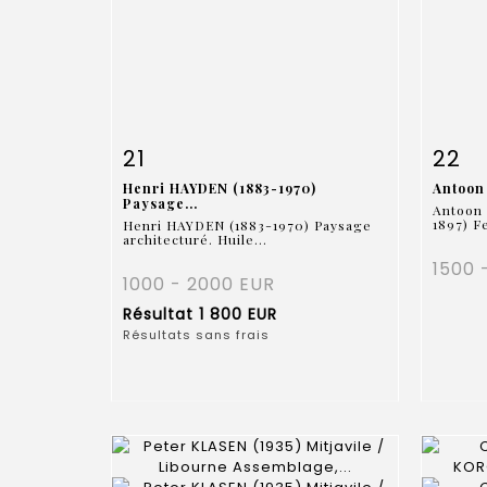
Fiche détaillée
Zoom
Fiche
21
22
Henri HAYDEN (1883-1970)
Antoon 
Paysage...
Antoon 
1897) F
Henri HAYDEN (1883-1970) Paysage
architecturé. Huile...
1500 
1000 - 2000 EUR
Résultat
1 800 EUR
Résultats sans frais