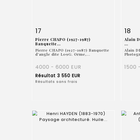
Fiche détaillée
Zoom
Fiche
17
18
Pierre CHAPO (1927-1987)
Alain 
Banquette...
...
Pierre CHAPO (1927-1987) Banquette
Alain 
d'angle dite L09G. Orme,...
Photogr
4000 - 6000 EUR
1500 
Résultat
3 550 EUR
Résultats sans frais