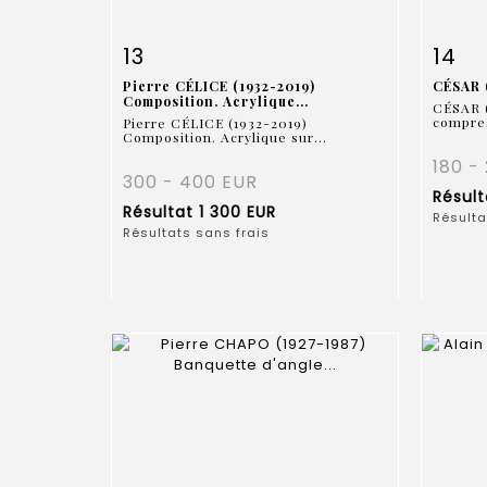
Fiche détaillée
Zoom
Fiche
13
14
Pierre CÉLICE (1932-2019)
CÉSAR (
Composition. Acrylique...
CÉSAR (
compres
Pierre CÉLICE (1932-2019)
Composition. Acrylique sur...
180 -
300 - 400 EUR
Résul
Résultat
1 300 EUR
Résulta
Résultats sans frais