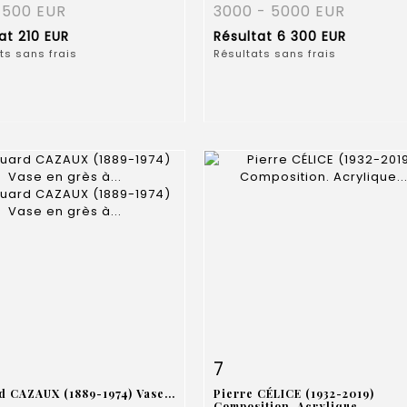
 500 EUR
3000 - 5000 EUR
tat
210 EUR
Résultat
6 300 EUR
ts sans frais
Résultats sans frais
 détaillée
Zoom
Fiche détaillée
Zoo
7
d CAZAUX (1889-1974) Vase...
Pierre CÉLICE (1932-2019)
Composition. Acrylique...